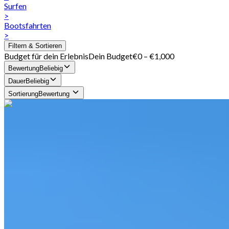
Surfen
>
Bootsfahrten
>
Filtern & Sortieren
Budget für dein Erlebnis
Dein Budget
€0 – €1,000
Bewertung
Beliebig
Dauer
Beliebig
Sortierung
Bewertung
Guadeloupe: Mangroven-Stand-up-Paddleboard-Erlebnis
★
4.9
(
72
Bewertungen
)
·