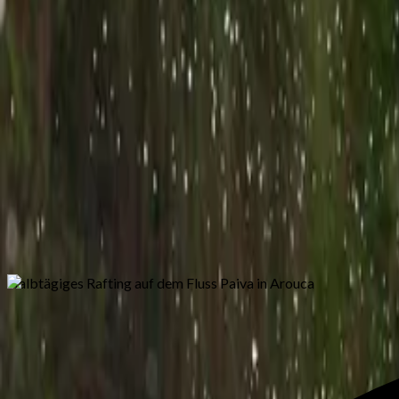
Bootsfahrten
>
Surfen
>
Stand Up Paddeln
>
Tauchen
>
Schnorcheln
>
Filtern & Sortieren
Budget für dein Erlebnis
Dein Budget
€0 – €1,000
Bewertung
Beliebig
Dauer
Beliebig
Sortierung
Bewertung
Halbtägiges Rafting auf dem Fluss Paiva in Arouca