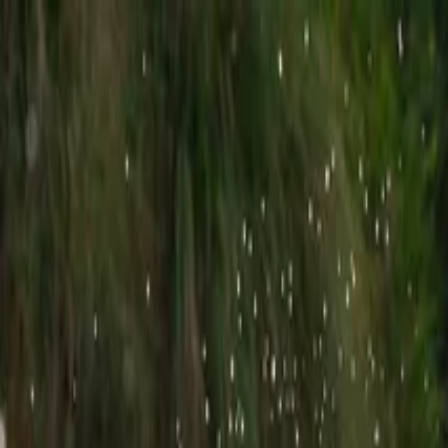
Inspirieren
Über
Home
/
Balearen
Mallorca
/
Porto Cristo
Rafting-Erlebnisse in Porto Cri
Aktivitäten
Höhlen-Touren
>